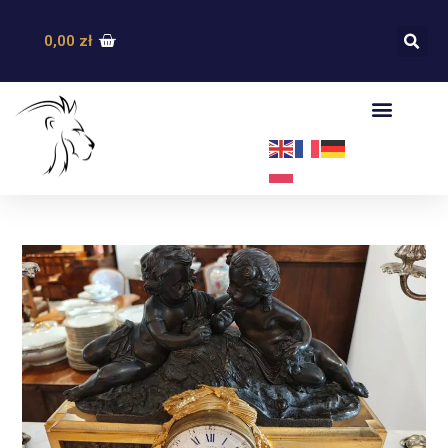
0,00
zł