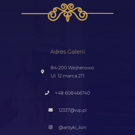
Adres Galerii
84-200 Wejherowo
Ul. 12 marca 211
+48 608466740
12337@wp.pl
@antyki_lion