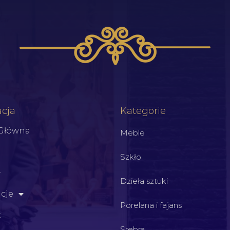
cja
Kategorie
 Główna
Meble
Szkło
Dzieła sztuki
cje
Porelana i fajans
t
Srebra