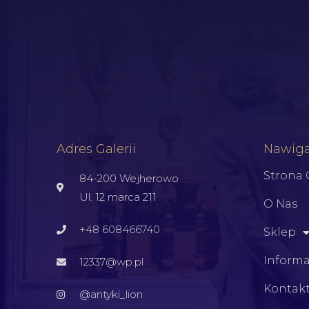
Adres Galerii
Nawiga
Strona
84-200 Wejherowo
Ul. 12 marca 211
O Nas
+48 608466740
Sklep
Informa
12337@wp.pl
Kontak
@antyki_lion