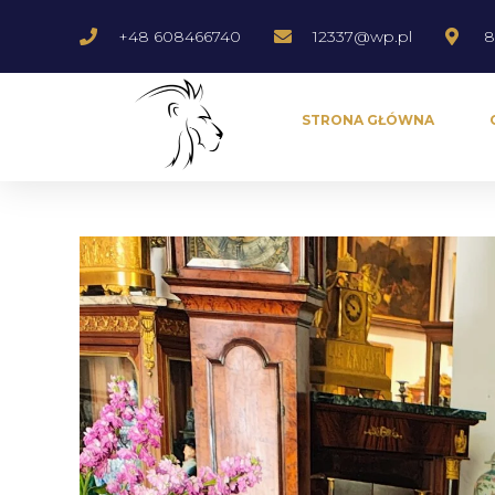
+48 608466740
12337@wp.pl
8
STRONA GŁÓWNA