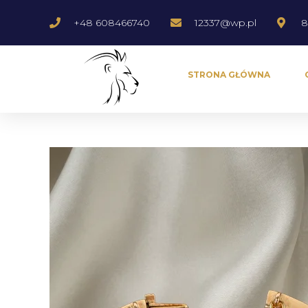
+48 608466740
12337@wp.pl
8
STRONA GŁÓWNA