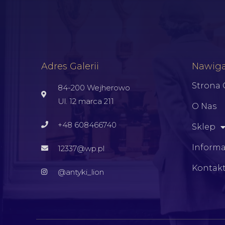
Adres Galerii
Nawiga
Strona
84-200 Wejherowo
Ul. 12 marca 211
O Nas
+48 608466740
Sklep
Informa
12337@wp.pl
Kontak
@antyki_lion