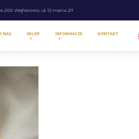
4-200 Wejherowo, ul. 12 marca 211
O NAS
SKLEP
INFORMACJE
KONTAKT