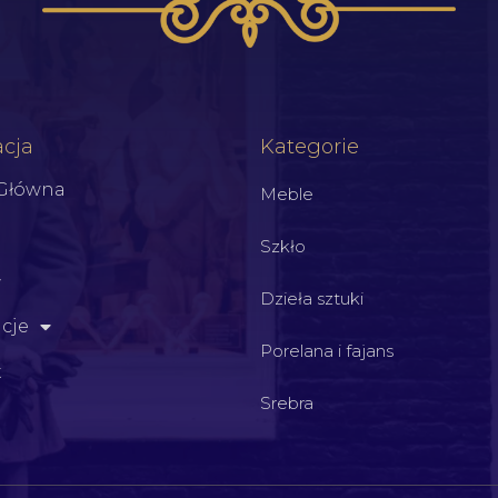
cja
Kategorie
 Główna
Meble
Szkło
Dzieła sztuki
cje
Porelana i fajans
t
Srebra