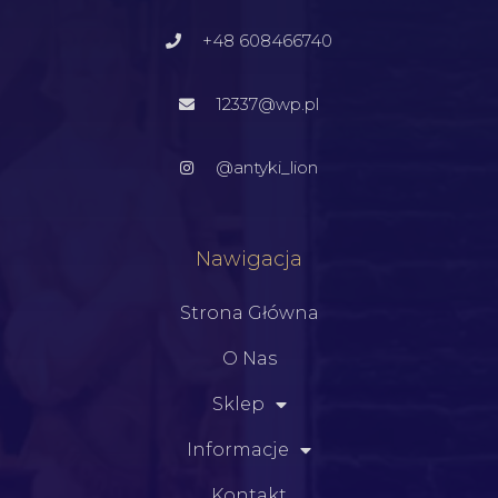
+48 608466740
12337@wp.pl
@antyki_lion
Nawigacja
Strona Główna
O Nas
Sklep
Informacje
Kontakt