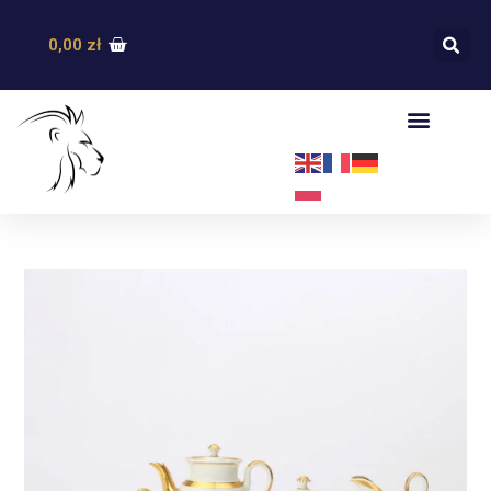
0,00
zł