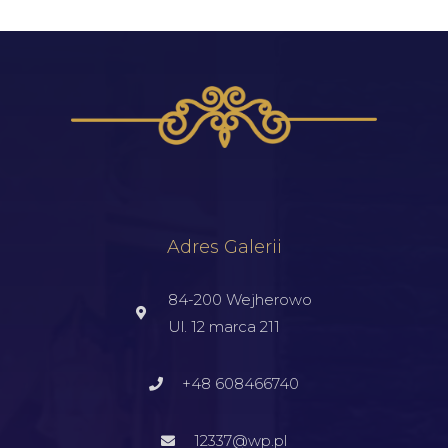
Adres Galerii
84-200 Wejherowo
Ul. 12 marca 211
+48 608466740
12337@wp.pl