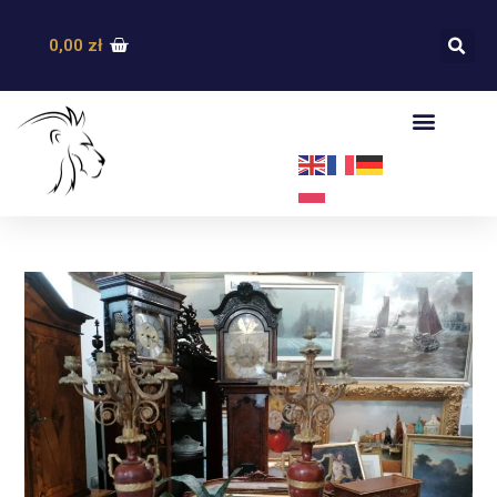
0,00
zł