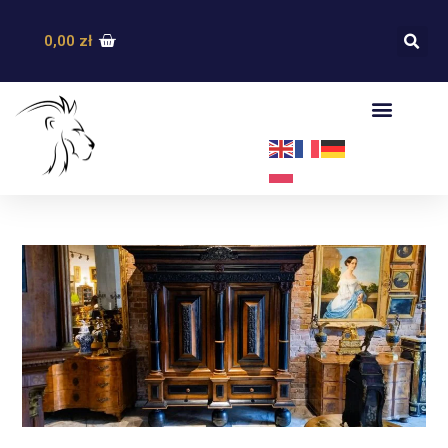
0,00
zł