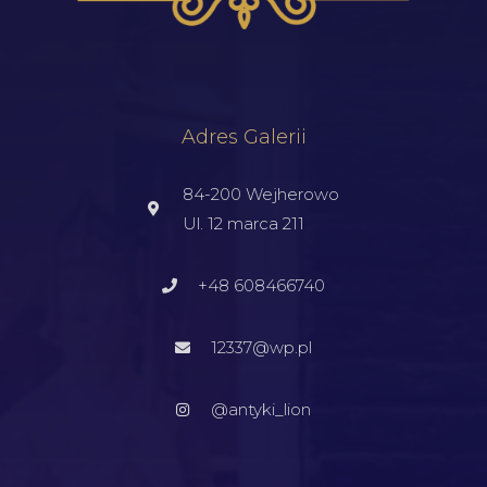
Adres Galerii
84-200 Wejherowo
Ul. 12 marca 211
+48 608466740
12337@wp.pl
@antyki_lion