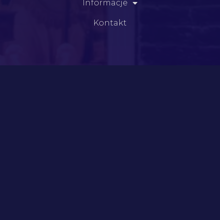
Informacje
Kontakt
Kategorie
Meble
Szkło
Dzieła sztuki
Porelana i fajans
Srebra