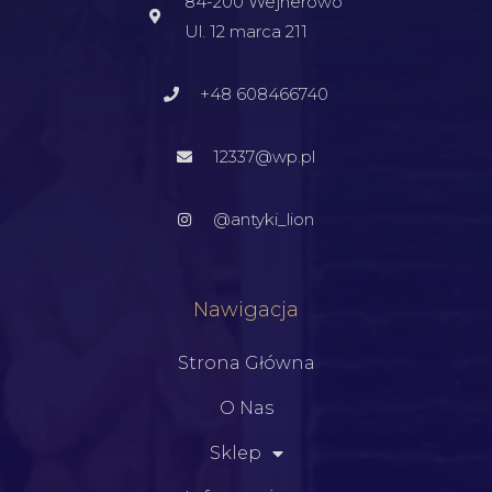
84-200 Wejherowo
Ul. 12 marca 211
+48 608466740
12337@wp.pl
@antyki_lion
Nawigacja
Strona Główna
O Nas
Sklep