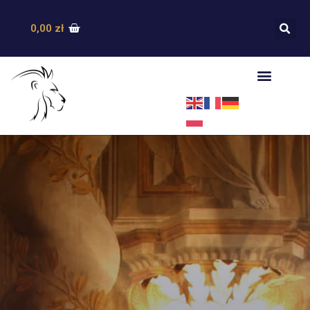
0,00
zł