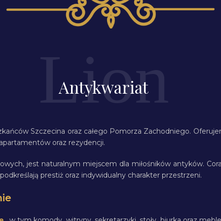
Antykwariat
szkańców Szczecina oraz całego Pomorza Zachodniego. Oferujemy
apartamentów oraz rezydencji.
andlowych, jest naturalnym miejscem dla miłośników antyków. C
dkreślają prestiż oraz indywidualny charakter przestrzeni.
nie
e
, w tym komody, witryny, sekretarzyki, stoły, biurka oraz me