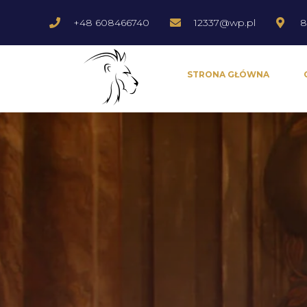
+48 608466740
12337@wp.pl
8
STRONA GŁÓWNA