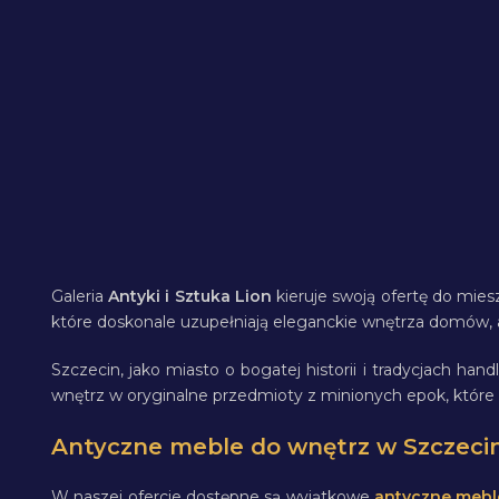
Galeria
Antyki i Sztuka Lion
kieruje swoją ofertę do mie
które doskonale uzupełniają eleganckie wnętrza domów, 
Szczecin, jako miasto o bogatej historii i tradycjach h
wnętrz w oryginalne przedmioty z minionych epok, które po
Antyczne meble do wnętrz w Szczeci
W naszej ofercie dostępne są wyjątkowe
antyczne mebl