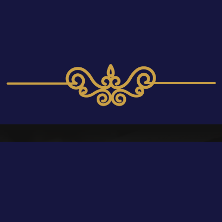
ZADZWOŃ DO NAS
eresowany naszą of