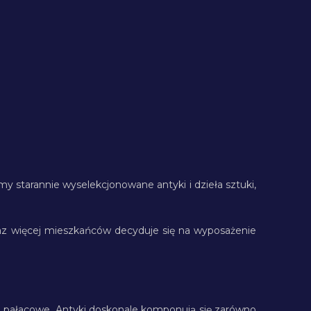
 starannie wyselekcjonowane antyki i dzieła sztuki,
oraz więcej mieszkańców decyduje się na wyposażenie
ble pałacowe. Antyki doskonale komponują się zarówno