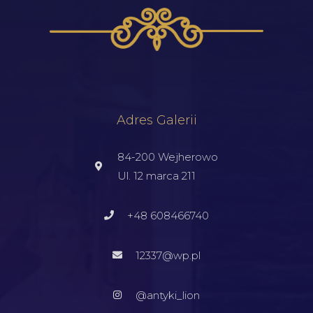
Adres Galerii
84-200 Wejherowo
Ul. 12 marca 211
+48 608466740
12337@wp.pl
@antyki_lion