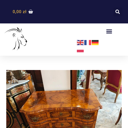
0,00
zł