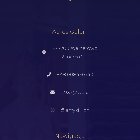
Adres Galerii
84-200 Wejherowo
Ul. 12 marca 211
+48 608466740
12337@wp.pl
@antyki_lion
Nawigacja