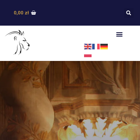
0,00
zł