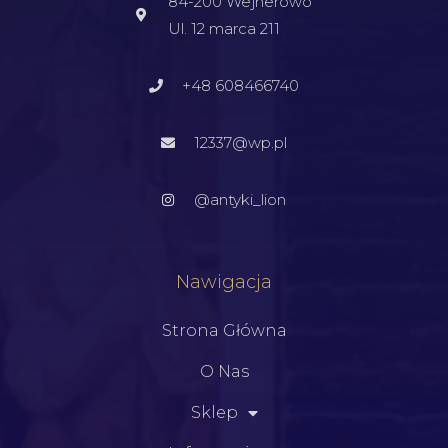
84-200 Wejherowo
Ul. 12 marca 211
+48 608466740
12337@wp.pl
@antyki_lion
Nawigacja
Strona Główna
O Nas
Sklep