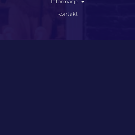
Informacje
Kontakt
Kategorie
Meble
Szkło
Dzieła sztuki
Porelana i fajans
Srebra