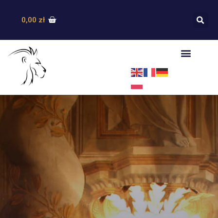
0,00
zł