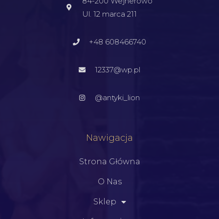
84-200 Wejherowo
Ul. 12 marca 211
+48 608466740
12337@wp.pl
@antyki_lion
Nawigacja
Strona Główna
O Nas
Sklep