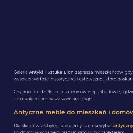
Galeria
Antyki i Sztuka Lion
zaprasza mieszkańców gdyńs
wysokiej wartości historycznej i estetycznej, które dosko
Chylonia to dzielnica o zróżnicowanej zabudowie, gdzi
harmonijne i ponadczasowe aranżacje.
Antyczne meble do mieszkań i domó
Dla klientów z Chyloni oferujemy szeroki wybór
antyczny
solidnym wykonaniem oraz unikatowym charakterem.