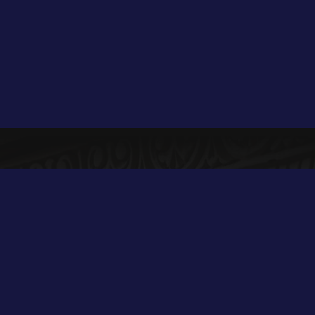
ertą ?