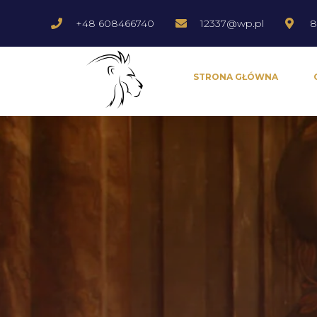
+48 608466740
12337@wp.pl
8
STRONA GŁÓWNA