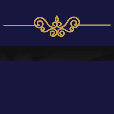
ZADZWOŃ DO NAS
eresowany naszą of