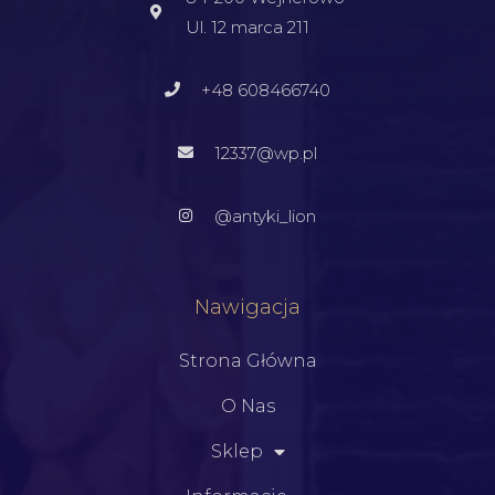
Ul. 12 marca 211
+48 608466740
12337@wp.pl
@antyki_lion
Nawigacja
Strona Główna
O Nas
Sklep