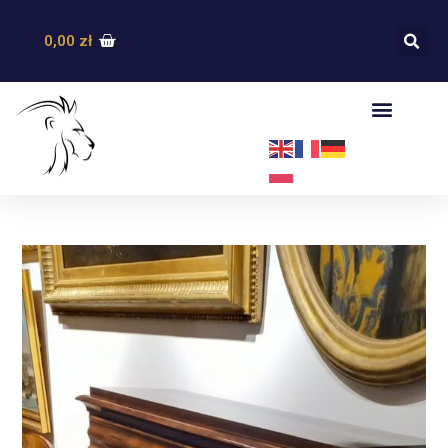
0,00
zł