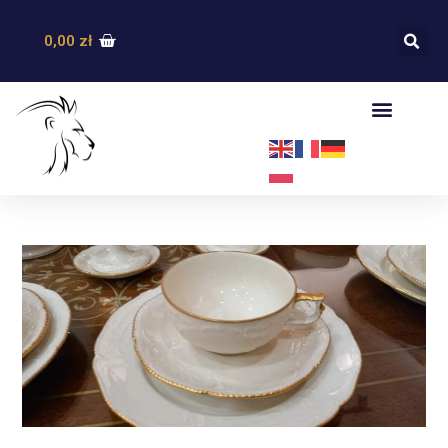
0,00
zł