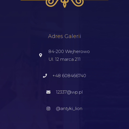
Adres Galerii
84-200 Wejherowo
Ul. 12 marca 211
+48 608466740
12337@wp.pl
@antyki_lion