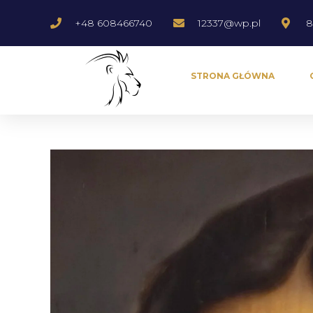
+48 608466740
12337@wp.pl
8
STRONA GŁÓWNA