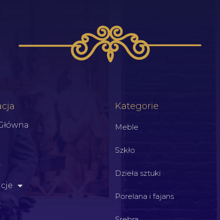
cja
Kategorie
 Główna
Meble
Szkło
Dzieła sztuki
cje
Porelana i fajans
t
Srebra