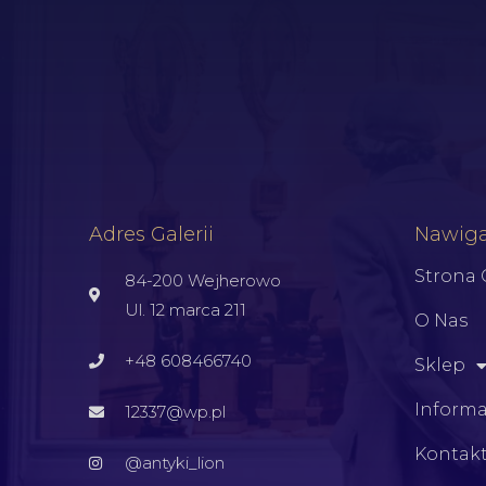
Adres Galerii
Nawiga
Strona
84-200 Wejherowo
Ul. 12 marca 211
O Nas
+48 608466740
Sklep
Informa
12337@wp.pl
Kontak
@antyki_lion