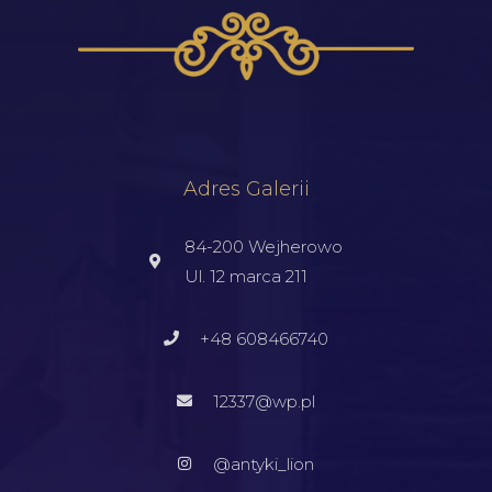
Adres Galerii
84-200 Wejherowo
Ul. 12 marca 211
+48 608466740
12337@wp.pl
@antyki_lion