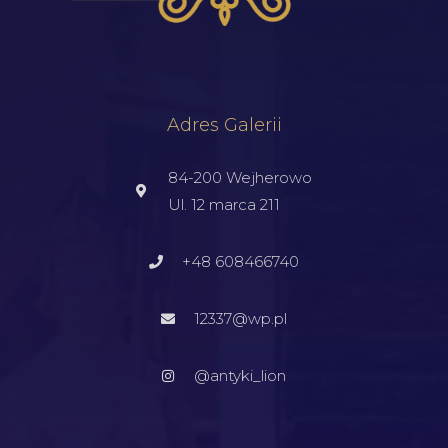
Adres Galerii
84-200 Wejherowo
Ul. 12 marca 211
+48 608466740
12337@wp.pl
@antyki_lion