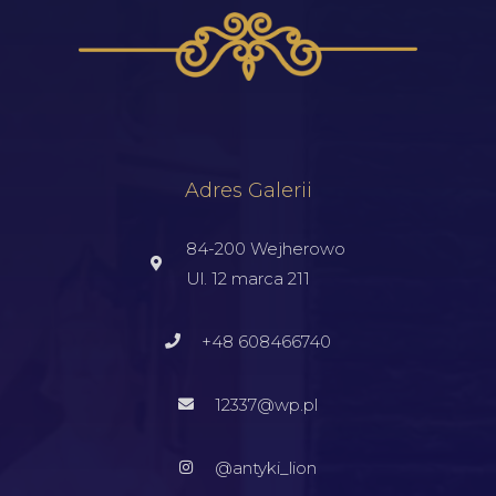
Adres Galerii
84-200 Wejherowo
Ul. 12 marca 211
+48 608466740
12337@wp.pl
@antyki_lion