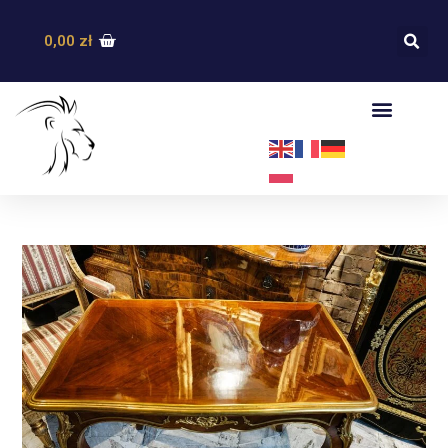
0,00
zł