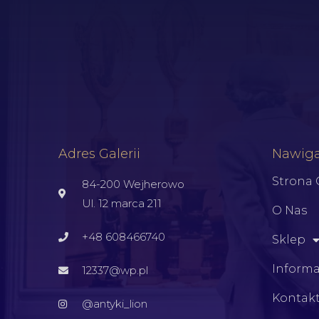
Adres Galerii
Nawiga
Strona
84-200 Wejherowo
Ul. 12 marca 211
O Nas
+48 608466740
Sklep
Informa
12337@wp.pl
Kontak
@antyki_lion