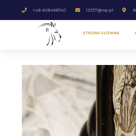
+48 608466740
12337@wp.pl
8
STRONA GŁÓWNA