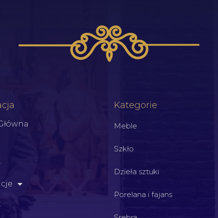
cja
Kategorie
 Główna
Meble
Szkło
Dzieła sztuki
cje
Porelana i fajans
t
Srebra