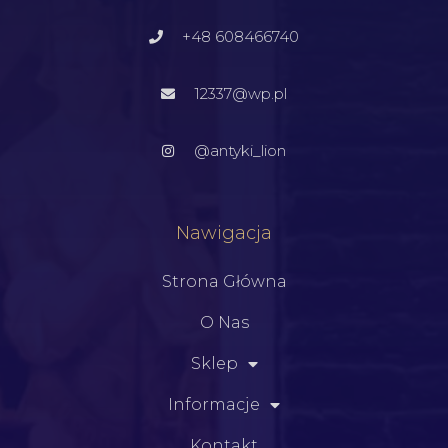
+48 608466740
12337@wp.pl
@antyki_lion
Nawigacja
Strona Główna
O Nas
Sklep
Informacje
Kontakt