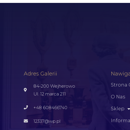
Adres Galerii
Nawiga
Strona
84-200 Wejherowo
Ul. 12 marca 211
O Nas
+48 608466740
Sklep
Informa
12337@wp.pl