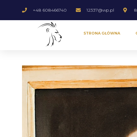
+48 608466740
12337@wp.pl
8
STRONA GŁÓWNA