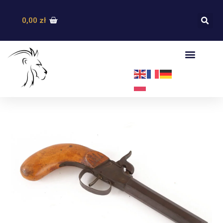
0,00
zł