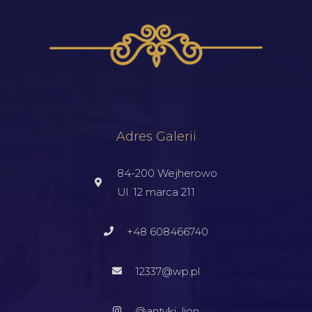
Adres Galerii
84-200 Wejherowo
Ul. 12 marca 211
+48 608466740
12337@wp.pl
@antyki_lion