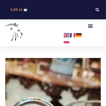
0,00
zł