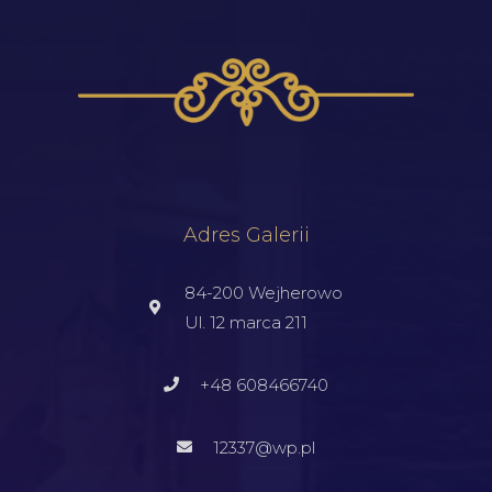
Adres Galerii
84-200 Wejherowo
Ul. 12 marca 211
+48 608466740
12337@wp.pl