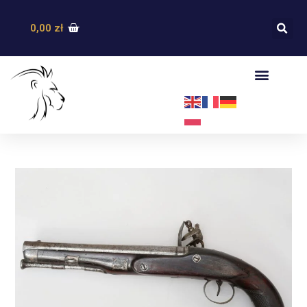
0,00
zł