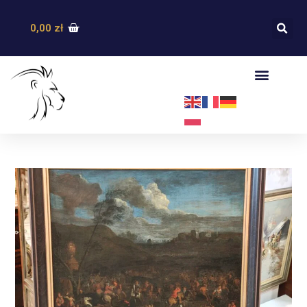
0,00
zł