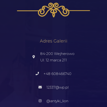
Adres Galerii
84-200 Wejherowo
Ul. 12 marca 211
+48 608466740
12337@wp.pl
@antyki_lion