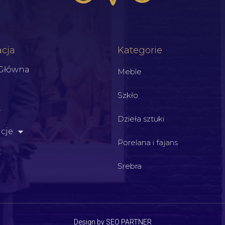
cja
Kategorie
 Główna
Meble
Szkło
Dzieła sztuki
cje
Porelana i fajans
t
Srebra
Design by SEO PARTNER