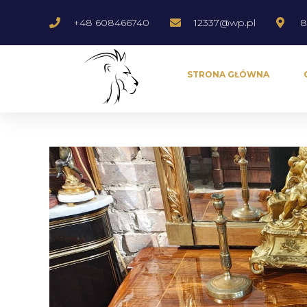
+48 608466740
12337@wp.pl
8
STRONA GŁÓWNA