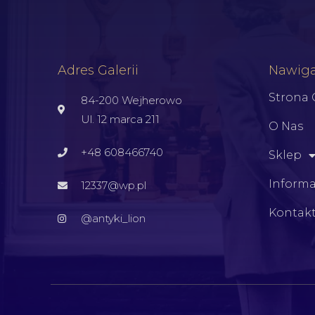
Adres Galerii
Nawiga
Strona
84-200 Wejherowo
Ul. 12 marca 211
O Nas
+48 608466740
Sklep
Informa
12337@wp.pl
Kontak
@antyki_lion