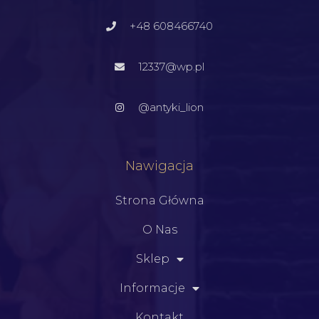
+48 608466740
12337@wp.pl
@antyki_lion
Nawigacja
Strona Główna
O Nas
Sklep
Informacje
Kontakt