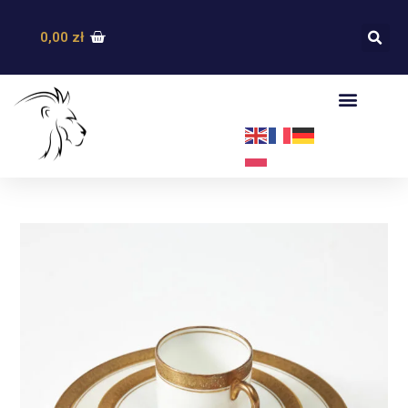
0,00
zł