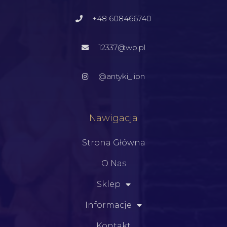
+48 608466740
12337@wp.pl
@antyki_lion
Nawigacja
Strona Główna
O Nas
Sklep
Informacje
Kontakt