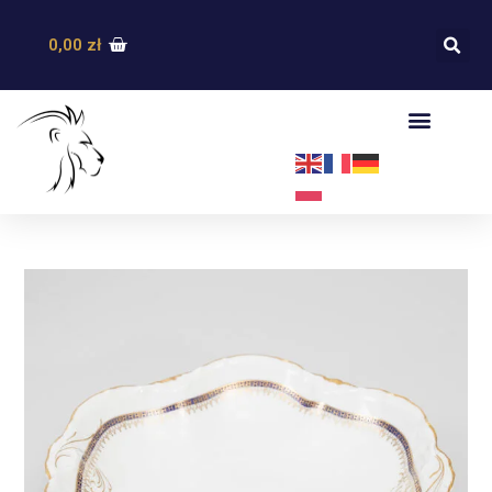
0,00
zł