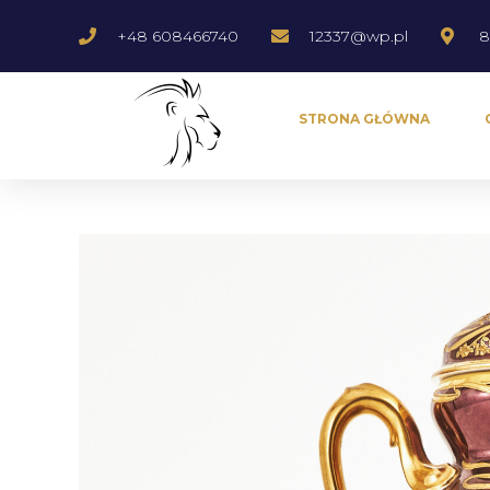
+48 608466740
12337@wp.pl
8
STRONA GŁÓWNA