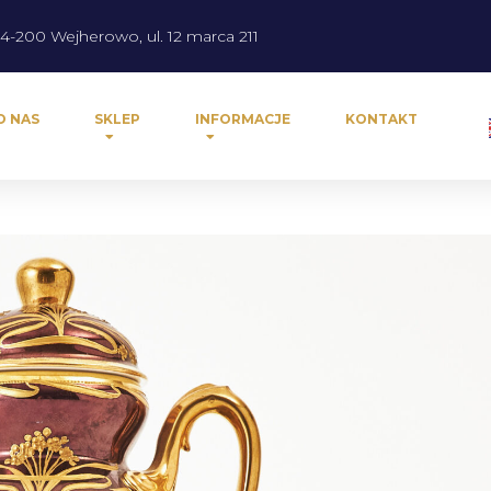
4-200 Wejherowo, ul. 12 marca 211
O NAS
SKLEP
INFORMACJE
KONTAKT