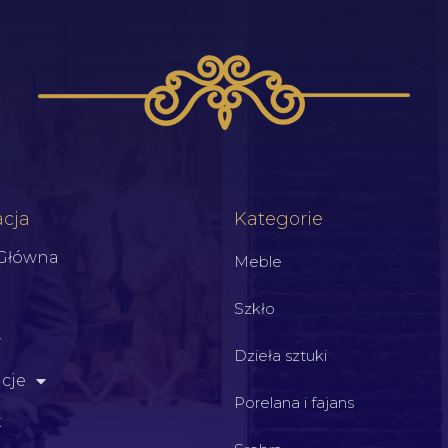
cja
Kategorie
 Główna
Meble
Szkło
Dzieła sztuki
cje
Porelana i fajans
t