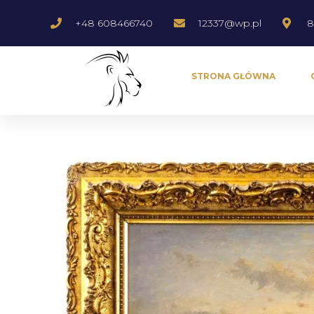
+48 608466740
12337@wp.pl
8
STRONA GŁÓWNA