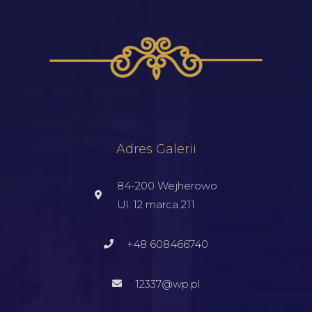
Adres Galerii
84-200 Wejherowo
Ul. 12 marca 211
+48 608466740
12337@wp.pl