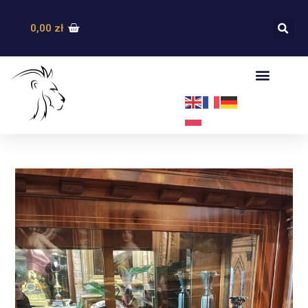
0,00
zł