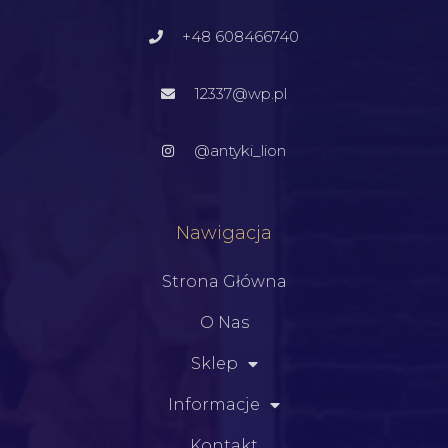
+48 608466740
12337@wp.pl
@antyki_lion
Nawigacja
Strona Główna
O Nas
Sklep
Informacje
Kontakt