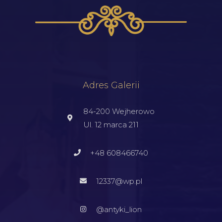
Adres Galerii
84-200 Wejherowo
Ul. 12 marca 211
+48 608466740
12337@wp.pl
@antyki_lion