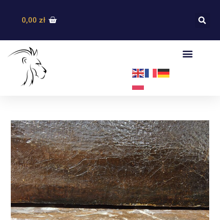
0,00
zł