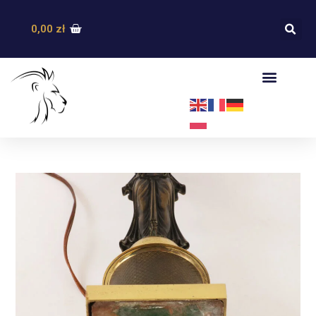
0,00
zł