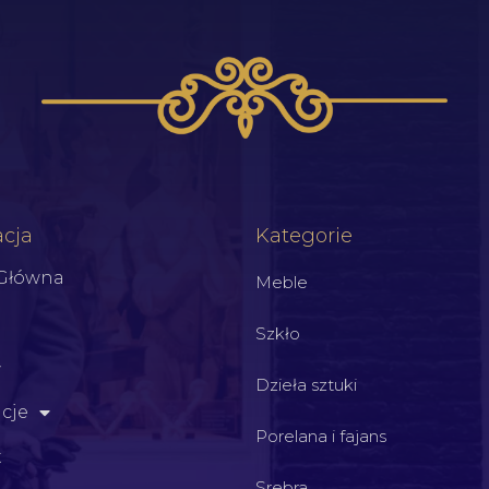
cja
Kategorie
 Główna
Meble
Szkło
Dzieła sztuki
cje
Porelana i fajans
t
Srebra