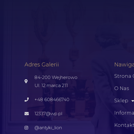
Adres Galerii
Nawiga
Strona
84-200 Wejherowo
Ul. 12 marca 211
O Nas
+48 608466740
Sklep
Informa
12337@wp.pl
Kontak
@antyki_lion