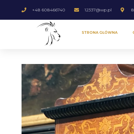
+48 608466740
12337@wp.pl
8
STRONA GŁÓWNA