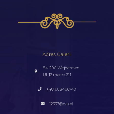
Adres Galerii
84-200 Wejherowo
Ul. 12 marca 211
+48 608466740
12337@wp.pl