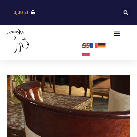
0,00
zł