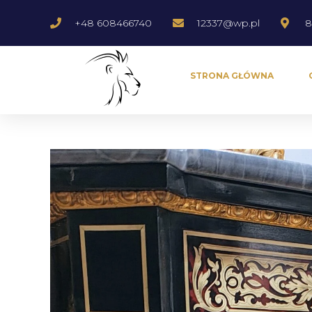
+48 608466740
12337@wp.pl
8
STRONA GŁÓWNA