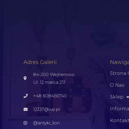
Adres Galerii
Nawiga
Strona
84-200 Wejherowo
Ul. 12 marca 211
O Nas
+48 608466740
Sklep
Informa
12337@wp.pl
Kontak
@antyki_lion