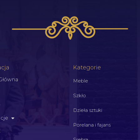
cja
Kategorie
 Główna
Meble
Szkło
Dzieła sztuki
cje
Porelana i fajans
t
Srebra