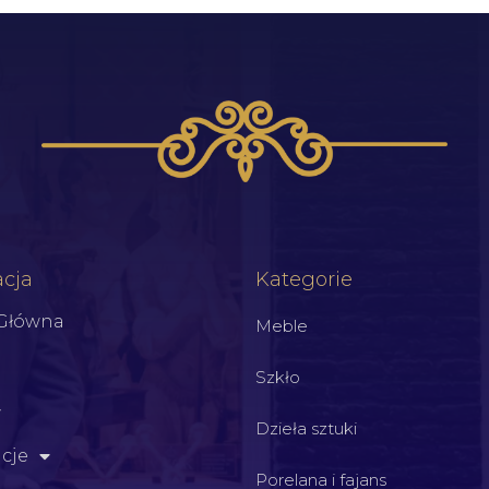
cja
Kategorie
 Główna
Meble
Szkło
Dzieła sztuki
cje
Porelana i fajans