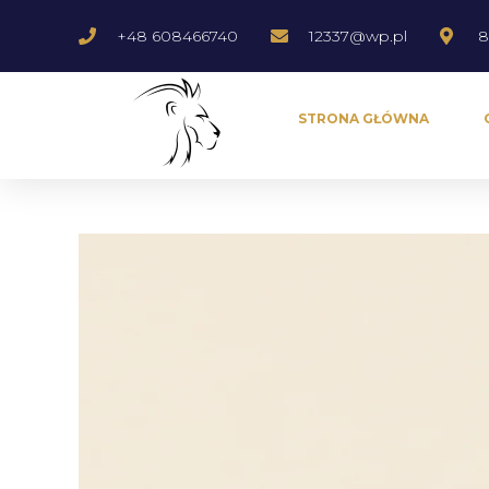
+48 608466740
12337@wp.pl
8
STRONA GŁÓWNA