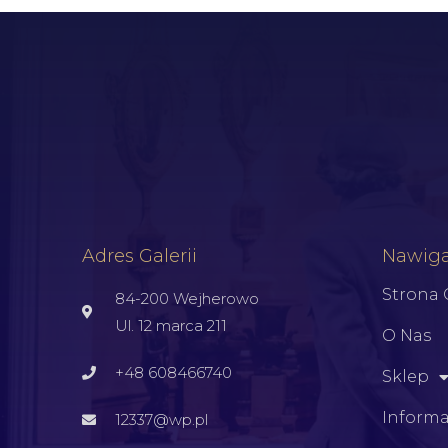
Adres Galerii
Nawiga
Strona
84-200 Wejherowo
Ul. 12 marca 211
O Nas
+48 608466740
Sklep
Informa
12337@wp.pl