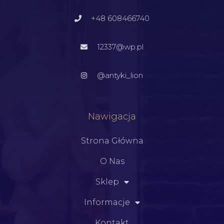
+48 608466740
12337@wp.pl
@antyki_lion
Nawigacja
Strona Główna
O Nas
Sklep
Informacje
Kontakt