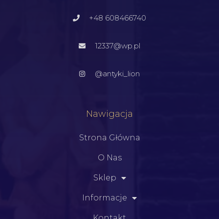
+48 608466740
12337@wp.pl
@antyki_lion
Nawigacja
Strona Główna
O Nas
Sklep
Informacje
Kontakt