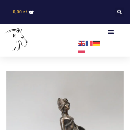
0,00
zł