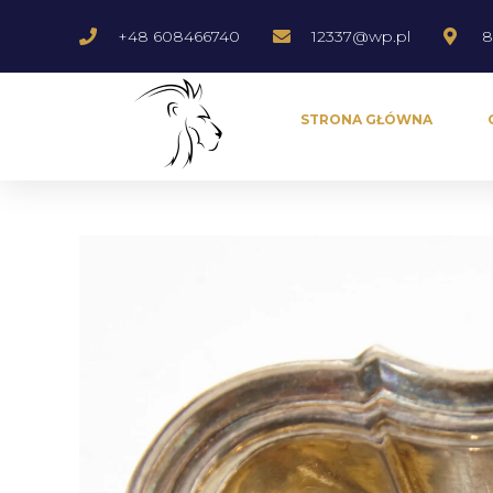
+48 608466740
12337@wp.pl
8
STRONA GŁÓWNA