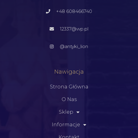
+48 608466740
12337@wp.pl
@antyki_lion
Nawigacja
Strona Główna
O Nas
Sklep
Informacje
Kontakt