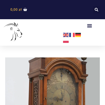
0,00
zł