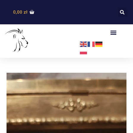
0,00
zł