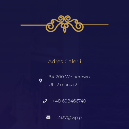
Adres Galerii
84-200 Wejherowo
Ul. 12 marca 211
+48 608466740
12337@wp.pl