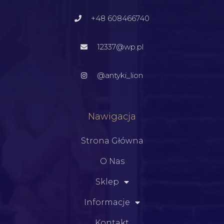
+48 608466740
12337@wp.pl
@antyki_lion
Nawigacja
Strona Główna
O Nas
Sklep
Informacje
Kontakt