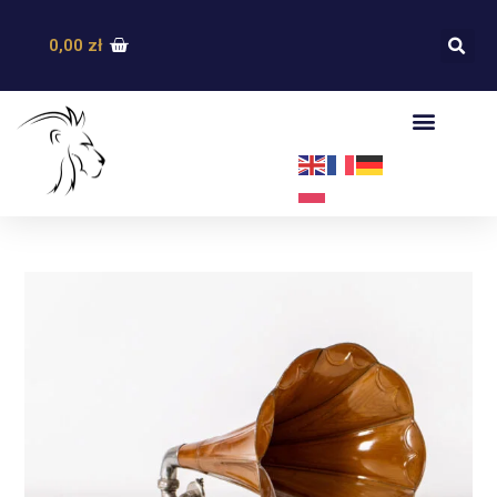
0,00
zł