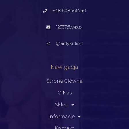
+48 608466740
12337@wp.pl
@antyki_lion
Nawigacja
Strona Główna
O Nas
Sklep
Informacje
Kontakt