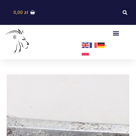
0,00
zł