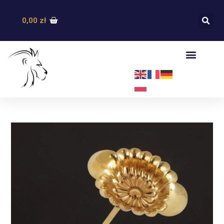
0,00
zł