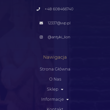
+48 608466740
12337@wp.pl
@antyki_lion
Nawigacja
Strona Główna
O Nas
Sklep
Informacje
Kontakt