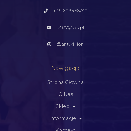
+48 608466740
12337@wp.pl
@antyki_lion
Nawigacja
Strona Główna
O Nas
Sklep
Informacje
Kontakt